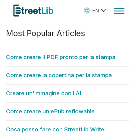
EN
Toggle
Navigat
Most Popular Articles
Ebooks
Audiobooks
Come creare il PDF pronto per la stampa
Paperbooks
Create Your Books
Come creare la copertina per la stampa
Manage Your Account and
Creare un'immagine con l'AI
Royalties
StreetLib Direct Marketing
Come creare un ePub reflowable
SL Store
Cosa posso fare con StreetLib Write
Contact