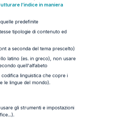
rutturare l’indice in maniera
quelle predefinite
stesse tipologie di contenuto ed
 font a seconda del tema prescelto)
ello latino (es. in greco), non usare
secondo quell'alfabeto
odifica linguistica che copre i
utte le lingue del mondo).
e usare gli strumenti e impostazioni
ce...).