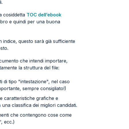
i.
la cosiddetta
TOC dell’ebook
 libro e quindi per una buona
n indice, questo sarà già sufficiente
esto.
documento che intendi importare,
amente la struttura del file:
ti di tipo "intestazione", nel caso
o importante, sempre consigliato!)
ite caratteristiche grafiche e
 una classifica dei migliori candidati.
elementi che contengono cose come
, ecc.)