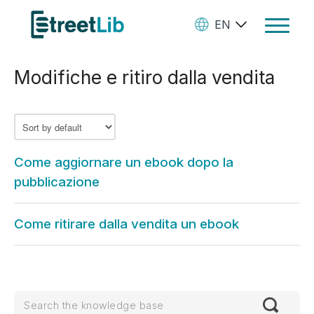
EN
Toggle
Navigat
Modifiche e ritiro dalla vendita
Ebooks
Audiobooks
Paperbooks
Come aggiornare un ebook dopo la
Create Your Books
pubblicazione
Manage Your Account and
Come ritirare dalla vendita un ebook
Royalties
StreetLib Direct Marketing
SL Store
Contact