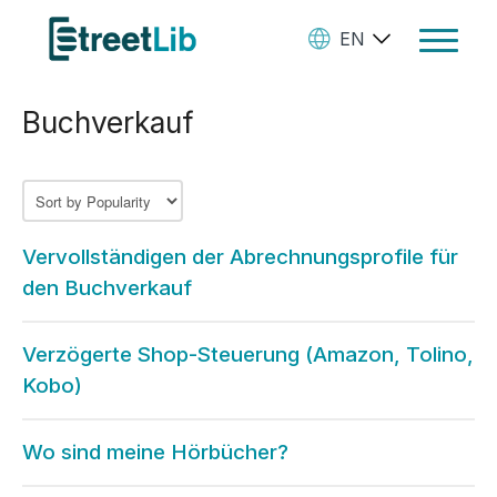
EN
Toggle
Navigat
Buchverkauf
Ebooks
Audiobooks
Paperbooks
Vervollständigen der Abrechnungsprofile für
Create Your Books
den Buchverkauf
Manage Your Account and
Verzögerte Shop-Steuerung (Amazon, Tolino,
Royalties
Kobo)
StreetLib Direct Marketing
SL Store
Wo sind meine Hörbücher?
Contact