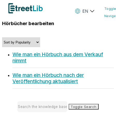
Toggl
EN
Naviga
Hörbücher bearbeiten
Ebooks
Audiobooks
Paperbooks
Create Your Books
Wie man ein Hörbuch aus dem Verkauf
Manage Your Account and
nimmt
Royalties
StreetLib Direct Marketing
Wie man ein Hörbuch nach der
SL Store
Veröffentlichung aktualisiert
Contact
Contact
Toggle Search