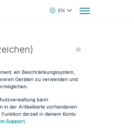
EN
Toggle
Navigation
Ebooks
eichen)
Audiobooks
Paperbooks
Create Your Books
ement,
ein Beschränkungssystem,
ehreren Geräten zu verwenden und
Manage Your Account and
ermöglichen.
Royalties
chutzverwaltung kann
StreetLib Direct Marketing
 in der Artikelkarte vorhandenen
e Funktion derzeit in deinem Konto
SL Store
em Support
.
Contact