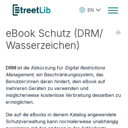
EN
Toggle
Navigat
eBook Schutz (DRM/
Ebooks
Wasserzeichen)
Audiobooks
Paperbooks
DRM
ist die Abkürzung für
Digital Restrictions
Create Your Books
Management,
ein Beschränkungssystem, das
Benutzer:innen daran hindert, dein eBook auf
Manage Your Account and
mehreren Geräten zu verwenden und
Royalties
möglicherweise kostenlose Verbreitung desselben zu
ermöglichen.
StreetLib Direct Marketing
Die auf die eBooks in deinem Katalog angewendete
SL Store
Schutzverwaltung kann normalerweise unabhängig
Contact