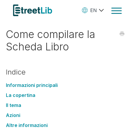
EN
Toggle
Navigat
Come compilare la
Ebooks
Scheda Libro
Audiobooks
Paperbooks
Indice
Create Your Books
Manage Your Account and
Informazioni principali
Royalties
La copertina
Il tema
StreetLib Direct Marketing
Azioni
SL Store
Altre informazioni
Contact