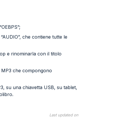
a “OEBPS”;
a “AUDIO”, che contiene tutte le
p e rinominarla con il titolo
 file MP3 che compongono
MP3, su una chiavetta USB, su tablet,
olibro.
Last updated on