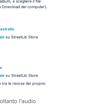
dium, e scegliere il file
la Download del computer).
strello
ale
su StreetLib Store
lo
ale
su StreetLib Store
e tra le risorse del proprio
ltanto l’audio