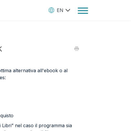
EN
Toggle
Navigation
Ebooks
k
Audiobooks
Paperbooks
Create Your Books
ottima alternativa all'ebook o al
es:
Manage Your Account and
Royalties
StreetLib Direct Marketing
SL Store
cquisto
i Libri” nel caso il programma sia
Contact