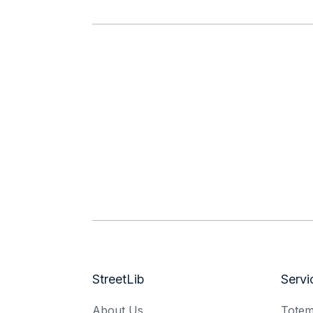
StreetLib
Servi
About Us
Tote