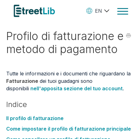
EN
Toggle
Navigat
Profilo di fatturazione e
Ebooks
metodo di pagamento
Audiobooks
Paperbooks
Tutte le informazioni e i documenti che riguardano la
Create Your Books
Fatturazione
dei tuoi guadagni sono
disponibili
nell'apposita sezione del tuo account
.
Manage Your Account and
Royalties
Indice
StreetLib Direct Marketing
Il profilo di fatturazione
SL Store
Come impostare il profilo di fatturazione principale
Contact