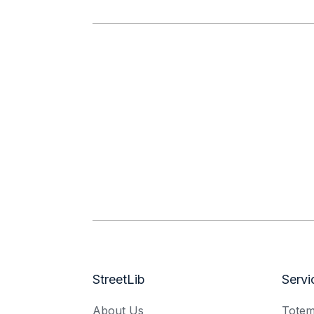
StreetLib
Servi
About Us
Tote