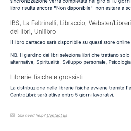
sincronizzazione verrà completata nel giro di 10 giorni
libro risulta ancora "Non disponibile", non esitare a scr
IBS, La Feltrinelli, Libraccio,
Webster/Libreri
dei libri, Unilibro
Il libro cartaceo sarà disponibile su questi store online 
NB. Il giardino dei libri seleziona libri che trattano sol
alternative, Spiritualità, Sviluppo personale, Psicologi
Librerie fisiche e grossisti
La distribuzione nelle librerie fisiche avviene tramite 
CentroLibri
: sarà attiva entro 5 giorni lavorativi.
Still need help?
Contact us