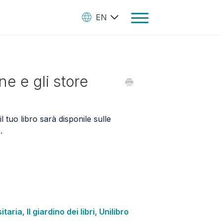
EN
Toggle
Navigation
Ebooks
e e gli store
Audiobooks
Paperbooks
Create Your Books
 il tuo libro sarà disponile sulle
e.
Manage Your Account and
Royalties
StreetLib Direct Marketing
SL Store
aria, Il giardino dei libri, Unilibro
Contact