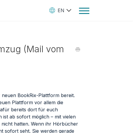
EN
Toggle
Navigation
Ebooks
Umzug (Mail vom
Audiobooks
Paperbooks
Create Your Books
Manage Your Account and
Royalties
r neuen BookRix-Plattform bereit.
euen Plattform vor allem die
StreetLib Direct Marketing
afür bereits dort für euch
SL Store
ist ab sofort möglich – mit vielen
rm nicht hatten. Wenn ihr Hörbücher
Contact
ht sofort seht. Sie werden gerade