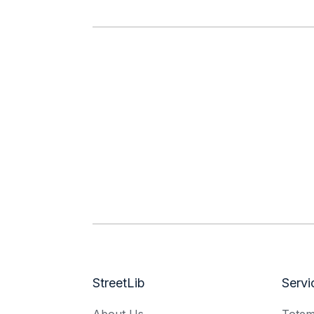
StreetLib
Servi