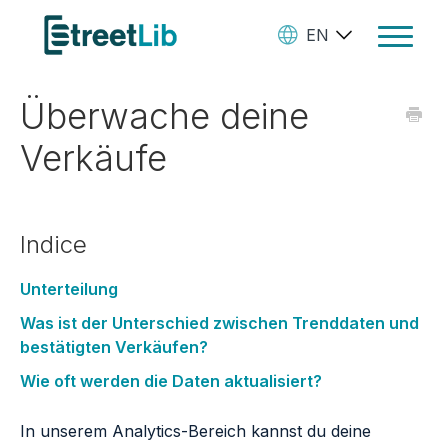
EN
Toggle
Navigat
Überwache deine
Ebooks
Verkäufe
Audiobooks
Paperbooks
Indice
Create Your Books
Manage Your Account and
Unterteilung
Royalties
Was ist der Unterschied zwischen Trenddaten und
bestätigten Verkäufen?
StreetLib Direct Marketing
Wie oft werden die Daten aktualisiert?
SL Store
In unserem Analytics-Bereich kannst du deine
Contact