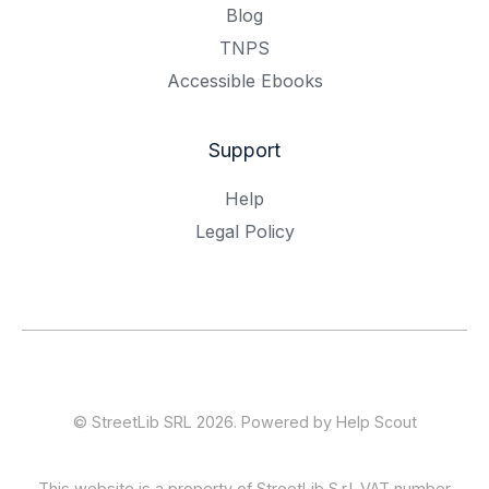
Blog
TNPS
Accessible Ebooks
Support
Help
Legal Policy
©
StreetLib SRL
2026.
Powered by
Help Scout
This website is a property of StreetLib S.r.l. VAT number