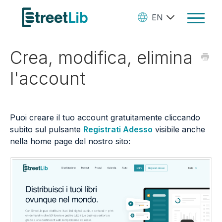
EN
Toggle
Navigat
Crea, modifica, elimina
Ebooks
l'account
Audiobooks
Paperbooks
Puoi creare il tuo account gratuitamente cliccando
Create Your Books
subito sul pulsante
Registrati Adesso
visibile anche
nella home page del nostro sito:
Manage Your Account and
Royalties
StreetLib Direct Marketing
SL Store
Contact