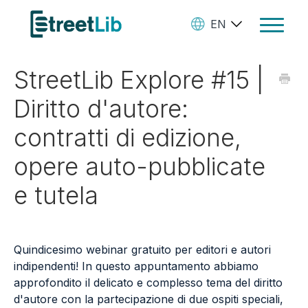
EN
Toggle
Navigat
StreetLib Explore #15 |
Ebooks
Diritto d'autore:
Audiobooks
contratti di edizione,
Paperbooks
opere auto-pubblicate
Create Your Books
e tutela
Manage Your Account and
Royalties
StreetLib Direct Marketing
Quindicesimo webinar gratuito per editori e autori
indipendenti! In questo appuntamento abbiamo
SL Store
approfondito il delicato e complesso tema del diritto
d'autore con la partecipazione di due ospiti speciali,
Contact