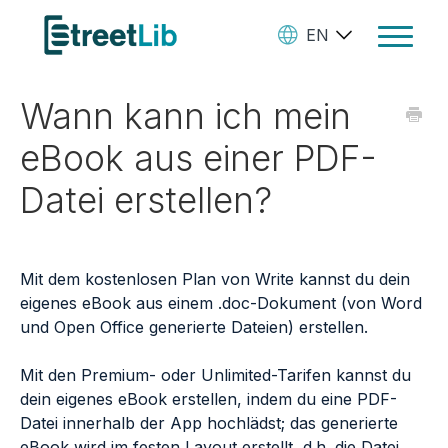
EN
Toggle
Navigat
Wann kann ich mein
Ebooks
eBook aus einer PDF-
Audiobooks
Datei erstellen?
Paperbooks
Create Your Books
Mit dem kostenlosen Plan von Write kannst du dein
Manage Your Account and
eigenes eBook aus einem .doc-Dokument (von Word
Royalties
und Open Office generierte Dateien) erstellen.
StreetLib Direct Marketing
Mit den Premium- oder Unlimited-Tarifen kannst du
dein eigenes eBook erstellen, indem du eine PDF-
SL Store
Datei innerhalb der App hochlädst; das generierte
Contact
eBook wird im festen Layout erstellt, d.h. die Datei